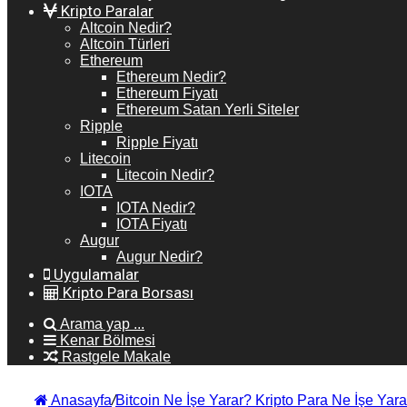
Kripto Paralar
Altcoin Nedir?
Altcoin Türleri
Ethereum
Ethereum Nedir?
Ethereum Fiyatı
Ethereum Satan Yerli Siteler
Ripple
Ripple Fiyatı
Litecoin
Litecoin Nedir?
IOTA
IOTA Nedir?
IOTA Fiyatı
Augur
Augur Nedir?
Uygulamalar
Kripto Para Borsası
Arama yap ...
Kenar Bölmesi
Rastgele Makale
Anasayfa
/
Bitcoin Ne İşe Yarar? Kripto Para Ne İşe Yara