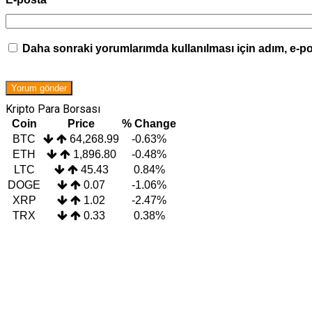
Daha sonraki yorumlarımda kullanılması için adım, e-po
Kripto Para Borsası
Coin
Price
% Change
BTC
64,268.99
-0.63%
ETH
1,896.80
-0.48%
LTC
45.43
0.84%
DOGE
0.07
-1.06%
XRP
1.02
-2.47%
TRX
0.33
0.38%