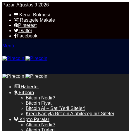
Pazar, Ağustos 9 2026
Kenar Bölmesi
Rastgele Makale
Pinterest
Twitter
Facebook
Menü
Haberler
Bitcoin
Bitcoin Nedir?
Bitcoin Fiyatı
Bitcoin Al – Sat (Yerli Siteler)
Kredi Kartıyla Bitcoin Alabileceğiniz Siteler
Kripto Paralar
Altcoin Nedir?
Altcoin Türleri