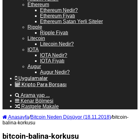
Ethereum
Ethereum Nedir?
Ethereum Fiyatı
Ethereum Satan Yerli Siteler
Ripple
Ripple Fiyatı
Litecoin
Litecoin Nedir?
IOTA
IOTA Nedir?
IOTA Fiyatı
Augur
Augur Nedir?
Uygulamalar
Kripto Para Borsası
Arama yap ...
Kenar Bölmesi
Rastgele Makale
Anasayfa
/
Bitcoin Neden Düşüyor (18.11.2018)
/
bitcoin-
balina-korkusu
bitcoin-balina-korkusu