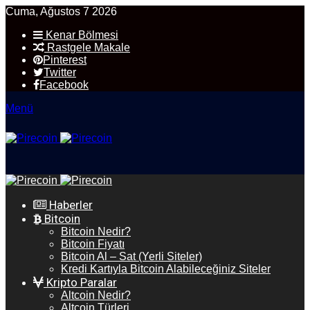
Cuma, Ağustos 7 2026
Kenar Bölmesi
Rastgele Makale
Pinterest
Twitter
Facebook
Menü
Haberler
Bitcoin
Bitcoin Nedir?
Bitcoin Fiyatı
Bitcoin Al – Sat (Yerli Siteler)
Kredi Kartıyla Bitcoin Alabileceğiniz Siteler
Kripto Paralar
Altcoin Nedir?
Altcoin Türleri