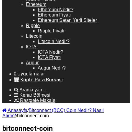
Ethereum
Ethereum Nedir?
Ethereum Fiyatı
Ethereum Satan Yerli Siteler
Ripple
Ripple Fiyatı
Litecoin
Litecoin Nedir?
IOTA
IOTA Nedir?
IOTA Fiyatı
Augur
Augur Nedir?
Uygulamalar
Kripto Para Borsası
Arama yap ...
Kenar Bölmesi
Rastgele Makale
Anasayfa
/
Bitconnect (BCC) Coin Nedir? Nasıl
Alınır?
/
bitconnect-coin
bitconnect-coin