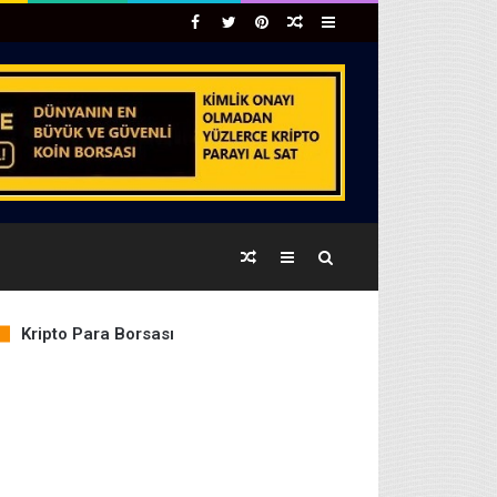
Facebook
Twitter
Pinterest
Rastgele
Kenar
Makale
Bölmesi
Rastgele
Kenar
Arama
Makale
Bölmesi
yap
Kripto Para Borsası
COIN
PRICE
% CHANGE
...
BTC
64,582.75
-0.19%
ETH
1,913.32
-0.07%