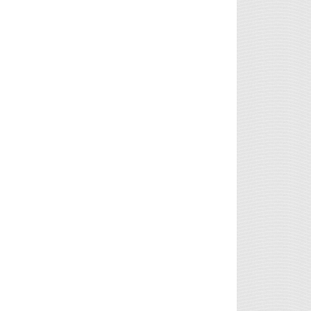
LTC
45.70
0.81%
DOGE
0.07
-1.61%
XRP
1.04
-2.52%
TRX
0.33
-0.32%