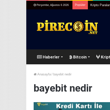
Popüler
Kripto Parala
Perşembe, Ağustos 6 2026
Haberler
Bitcoin
Kript
Anasayfa
/
bayebit nedir
bayebit nedir