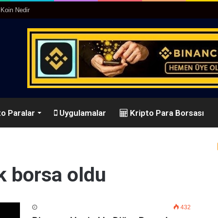
25’te Neler Yapacak
o Paralar
Uygulamalar
Kripto Para Borsası
k borsa oldu
432