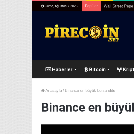
Popüler
Kripto Paralar 20
Cuma, Ağustos 7 2026
Haberler
Bitcoin
Kript
Anasayfa
/
Binance en büyük borsa oldu
Binance en büyü