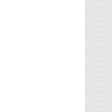
LTC
45.63
0.90%
DOGE
0.07
-0.62%
XRP
1.04
-1.52%
TRX
0.33
-0.39%