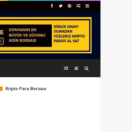
Facebook
Twitter
Pinterest
Rastgele
Kenar
Makale
Bölmesi
Rastgele
Kenar
Arama
Makale
Bölmesi
yap
Kripto Para Borsası
COIN
PRICE
% CHANGE
...
BTC
64,955.32
1.04%
ETH
1,916.28
0.86%