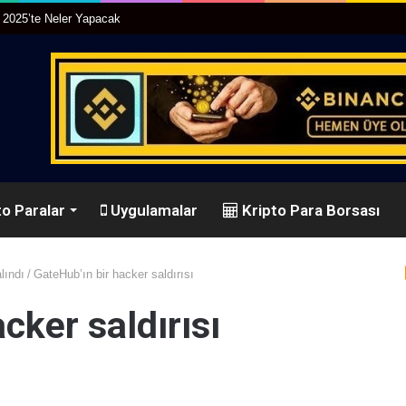
r 2025’te Neler Yapacak
o Paralar
Uygulamalar
Kripto Para Borsası
lındı
/
GateHub’ın bir hacker saldırısı
cker saldırısı