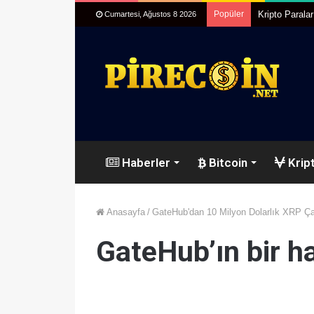
Popüler
Kripto Parala
Cumartesi, Ağustos 8 2026
Haberler
Bitcoin
Kript
Anasayfa
/
GateHub'dan 10 Milyon Dolarlık XRP Ça
GateHub’ın bir ha