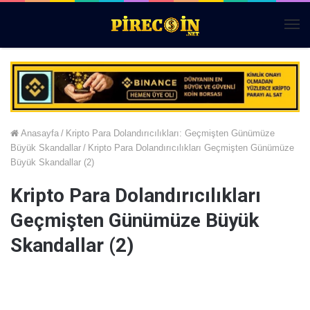
Me
Anasayfa
/
Kripto Para Dolandırıcılıkları: Geçmişten Günümüze
Büyük Skandallar
/
Kripto Para Dolandırıcılıkları Geçmişten Günümüze
Büyük Skandallar (2)
Kripto Para Dolandırıcılıkları
Geçmişten Günümüze Büyük
Skandallar (2)