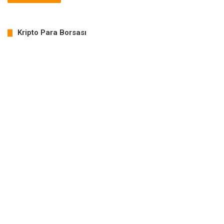
Kripto Para Borsası
COIN
PRICE
% CHANGE
BTC
64,862.39
-0.15%
ETH
1,921.24
0.28%
LTC
46.16
1.32%
DOGE
0.07
-0.28%
XRP
1.04
0.09%
TRX
0.33
0.54%