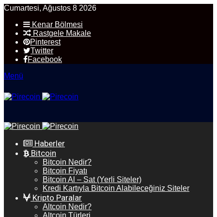
Cumartesi, Ağustos 8 2026
Kenar Bölmesi
Rastgele Makale
Pinterest
Twitter
Facebook
Menü
Haberler
Bitcoin
Bitcoin Nedir?
Bitcoin Fiyatı
Bitcoin Al – Sat (Yerli Siteler)
Kredi Kartıyla Bitcoin Alabileceğiniz Siteler
Kripto Paralar
Altcoin Nedir?
Altcoin Türleri