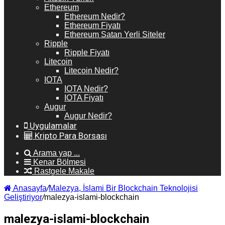
Ethereum
Ethereum Nedir?
Ethereum Fiyatı
Ethereum Satan Yerli Siteler
Ripple
Ripple Fiyatı
Litecoin
Litecoin Nedir?
IOTA
IOTA Nedir?
IOTA Fiyatı
Augur
Augur Nedir?
Uygulamalar
Kripto Para Borsası
Arama yap ...
Kenar Bölmesi
Rastgele Makale
Anasayfa
/
Malezya, İslami Bir Blockchain Teknolojisi
Geliştiriyor
/
malezya-islami-blockchain
malezya-islami-blockchain