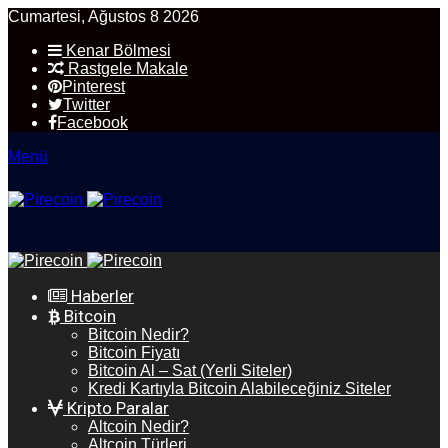
Cumartesi, Ağustos 8 2026
Kenar Bölmesi
Rastgele Makale
Pinterest
Twitter
Facebook
Menü
Haberler
Bitcoin
Bitcoin Nedir?
Bitcoin Fiyatı
Bitcoin Al – Sat (Yerli Siteler)
Kredi Kartıyla Bitcoin Alabileceğiniz Siteler
Kripto Paralar
Altcoin Nedir?
Altcoin Türleri