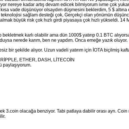
rgiliyor nereye kadar artış devam edicek bilmiyorum ivme çok yuka
kısa vade düşünüyor olsaydım düşmesini beklerdim, 5 $ altına d
 teknolojisi sağlam desteği çok, Gerçekçi olan yönümün düşünce
mak büyük risk çok hızlı girdi piyasaya çok hızlı yükseldi. 14 
p bekletmek karlı olabilir ama dün 1000$ yatırıp 0.1 BTC alıyors
duysa nerede karım, ben ne yapdım. Onca emeğe yazık oluyor.
iz bir şekilde alıyor. Uzun vadeli yatırım için İOTA biçilmiş kaft
TA, RİPPLE, ETHER, DASH, LİTECOİN
mü paylaşıyorum.
3.coin olacağa benziyor. Tabi patlaya dabilir orası ayrı. Coin ri
ir.