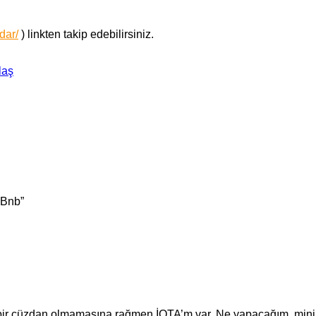
dar/
) linkten takip edebilirsiniz.
laş
 Bnb”
 bir cüzdan olmamasına rağmen İOTA’m var. Ne yapacağım, minim