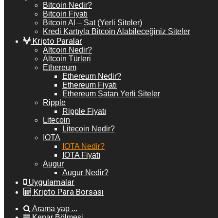
Bitcoin Nedir?
Bitcoin Fiyatı
Bitcoin Al – Sat (Yerli Siteler)
Kredi Kartıyla Bitcoin Alabileceğiniz Siteler
Kripto Paralar
Altcoin Nedir?
Altcoin Türleri
Ethereum
Ethereum Nedir?
Ethereum Fiyatı
Ethereum Satan Yerli Siteler
Ripple
Ripple Fiyatı
Litecoin
Litecoin Nedir?
IOTA
IOTA Nedir?
IOTA Fiyatı
Augur
Augur Nedir?
Uygulamalar
Kripto Para Borsası
Arama yap ...
Kenar Bölmesi