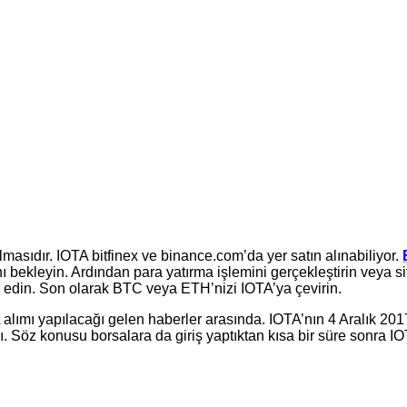
masıdır. IOTA bitfinex ve binance.com’da yer satın alınabiliyor.
 bekleyin. Ardından para yatırma işlemini gerçekleştirin veya si
r edin. Son olarak BTC veya ETH’nizi IOTA’ya çevirin.
lımı yapılacağı gelen haberler arasında. IOTA’nın 4 Aralık 2017 ta
 Söz konusu borsalara da giriş yaptıktan kısa bir süre sonra IO