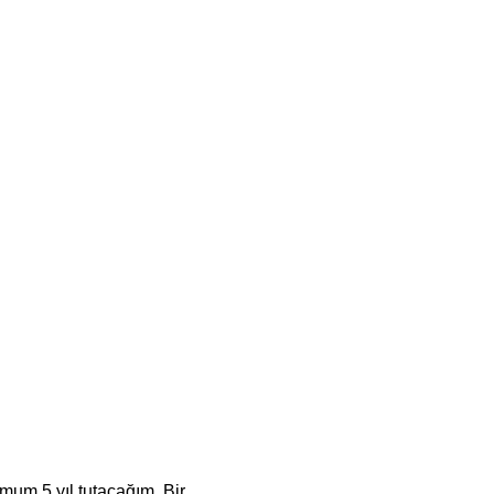
um 5 yıl tutacağım. Bir