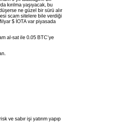
rda kırılma yaşıyacak, bu
üşerse ne güzel bir sürü alır
si scam sitelere bile verdiği
Milyar $ İOTA var piyasada
am al-sat ile 0.05 BTC’ye
an.
sk ve sabır işi yatırım yapıp