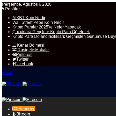
Perşembe, Ağustos 6 2026
Popüler
AIXBT Koin Nedir
Wall Street Pepe Koin Nedir
Kripto Paralar 2025’te Neler Yapacak
Çocuklara Gençlere Kripto Para Öğretmek
Kripto Para Dolandırıcılıkları: Geçmişten Günümüze Büy
Kenar Bölmesi
Rastgele Makale
Pinterest
Twitter
Facebook
Menü
Haberler
Bitcoin