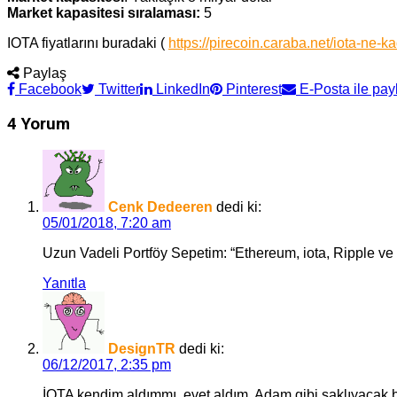
Market kapasitesi sıralaması:
5
IOTA fiyatlarını buradaki (
https://pirecoin.caraba.net/iota-ne-ka
Paylaş
Facebook
Twitter
LinkedIn
Pinterest
E-Posta ile pay
4 Yorum
Cenk Dedeeren
dedi ki:
05/01/2018, 7:20 am
Uzun Vadeli Portföy Sepetim: “Ethereum, iota, Ripple ve
Yanıtla
DesignTR
dedi ki:
06/12/2017, 2:35 pm
İOTA kendim aldımmı, evet aldım. Adam gibi saklıyacak