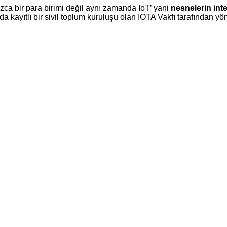
lnızca bir para birimi değil aynı zamanda IoT’ yani
nesnelerin inte
’da kayıtlı bir sivil toplum kuruluşu olan IOTA Vakfı tarafından yö