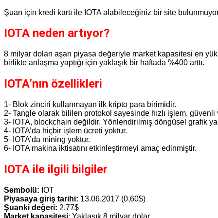
Şuan için kredi kartı ile IOTA alabileceğiniz bir site bulunmuyo
IOTA neden artıyor?
8 milyar doları aşan piyasa değeriyle market kapasitesi en yükse
birlikte anlaşma yaptığı için yaklaşık bir haftada %400 arttı.
IOTA’nın özellikleri
1- Blok zinciri kullanmayan ilk kripto para birimidir.
2- Tangle olarak bililen protokol sayesinde hızlı işlem, güvenli ve
3- IOTA, blockchain değildir. Yönlendirilmiş döngüsel grafik yan
4- IOTA’da hiçbir işlem ücreti yoktur.
5- IOTA’da mining yoktur.
6- IOTA makina iktisatını etkinleştirmeyi amaç edinmiştir.
IOTA ile ilgili bilgiler
Sembolü:
IOT
Piyasaya giriş tarihi:
13.06.2017 (0,60$)
Şuanki değeri:
2.77$
Market kapasitesi
: Yaklaşık 8 milyar dolar