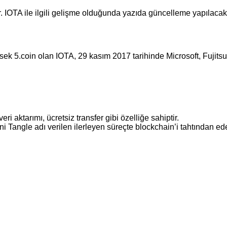
r. IOTA ile ilgili gelişme olduğunda yazıda güncelleme yapılacakt
k 5.coin olan IOTA, 29 kasım 2017 tarihinde Microsoft, Fujitsu ile
ri aktarımı, ücretsiz transfer gibi özelliğe sahiptir.
i Tangle adı verilen ilerleyen süreçte blockchain’i tahtından edeb