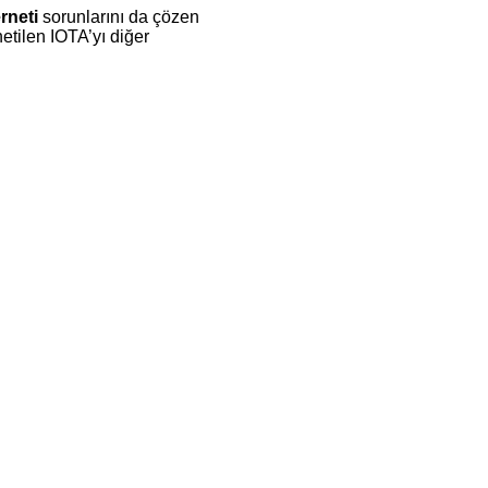
rneti
sorunlarını da çözen
netilen IOTA’yı diğer