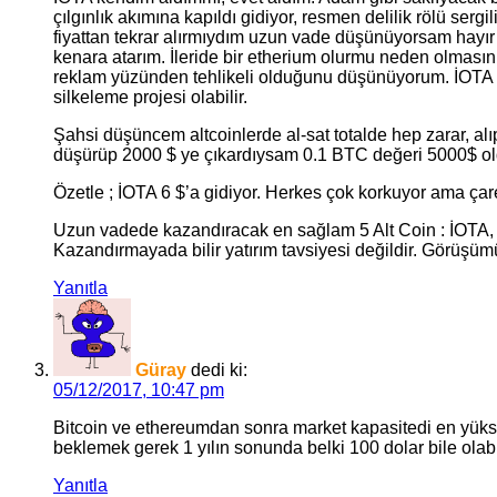
çılgınlık akımına kapıldı gidiyor, resmen delilik rölü se
fiyattan tekrar alırmıydım uzun vade düşünüyorsam hayır 
kenara atarım. İleride bir etherium olurmu neden olmasın
reklam yüzünden tehlikeli olduğunu düşünüyorum. İOTA al
silkeleme projesi olabilir.
Şahsi düşüncem altcoinlerde al-sat totalde hep zarar, alı
düşürüp 2000 $ ye çıkardıysam 0.1 BTC değeri 5000$ ol
Özetle ; İOTA 6 $’a gidiyor. Herkes çok korkuyor ama çares
Uzun vadede kazandıracak en sağlam 5 Alt Coin : İO
Kazandırmayada bilir yatırım tavsiyesi değildir. Görüşü
Yanıtla
Güray
dedi ki:
05/12/2017, 10:47 pm
Bitcoin ve ethereumdan sonra market kapasitedi en yüksek 
beklemek gerek 1 yılın sonunda belki 100 dolar bile olabil
Yanıtla