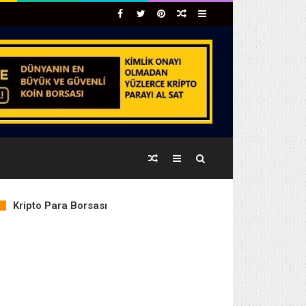
Facebook
Twitter
Pinterest
Rastgele
Kenar
Makale
Bölmesi
Rastgele
Kenar
Arama
Makale
Bölmesi
yap
Kripto Para Borsası
COIN
PRICE
% CHANGE
...
BTC
64,970.79
0.18%
ETH
1,919.51
0.41%