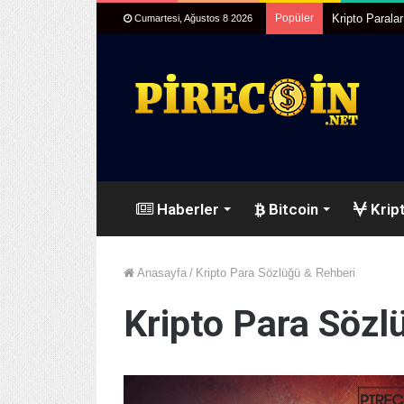
Popüler
Kripto Parala
Cumartesi, Ağustos 8 2026
Haberler
Bitcoin
Kript
Anasayfa
/
Kripto Para Sözlüğü & Rehberi
Kripto Para Sözl