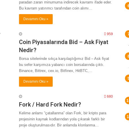
paradan zararı minumuma indirecek kavramı ifade eder.
Bu kavram yatırımcı tarafından coin alımı…
Devamını Oku »
959
Coin Piyasalarında Bid – Ask Fiyat
Nedir?
Borsa sitelerinde sıkça karşılaştığımız Bid – Ask fiyat
bu sefer karşımıza yabancı coin borsalarında çıktı.
Binance, Bittrex, cex.io, Bitfinex, HitBTC,…
Devamını Oku »
680
Fork / Hard Fork Nedir?
Kelime anlamı “çatallanma” olan Fork, bir kripto para
projesinin kaynak kodlarından yola çıkarak farklı bir
proje oluşturulmasıdır. Bir anlamda klonlanma…