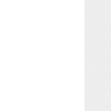
LTC
45.52
-0.34%
DOGE
0.07
1.29%
XRP
1.04
0.12%
TRX
0.33
0.59%