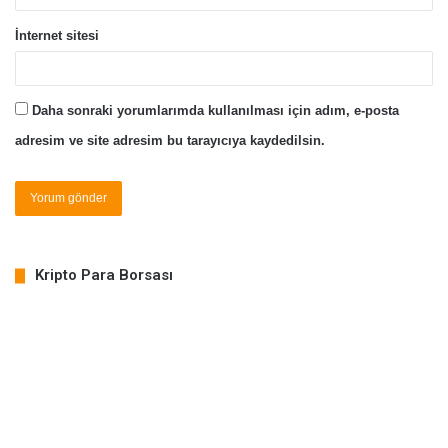
İnternet sitesi
Daha sonraki yorumlarımda kullanılması için adım, e-posta
adresim ve site adresim bu tarayıcıya kaydedilsin.
Kripto Para Borsası
COIN
PRICE
% CHANGE
BTC
64,735.09
-0.37%
ETH
1,911.73
-0.23%
LTC
45.93
0.93%