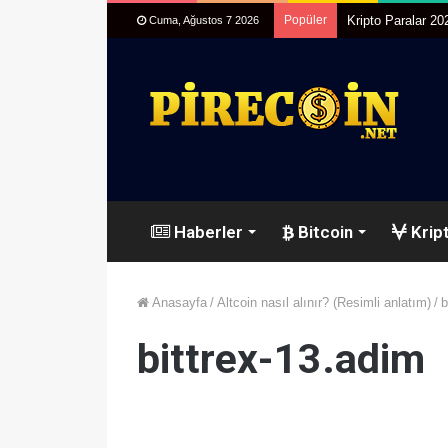
Popüler
Kripto Paralar 20
Cuma, Ağustos 7 2026
Haberler
Bitcoin
Kript
Anasayfa
/
Altcoin nasıl alınır? (Resimli anlatım)
/
b
bittrex-13.adim