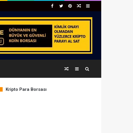
Facebook
Twitter
Pinterest
Rastgele
Kenar
Makale
Bölmesi
Rastgele
Kenar
Arama
Makale
Bölmesi
yap
Kripto Para Borsası
COIN
PRICE
% CHANGE
...
BTC
64,642.27
0.03%
ETH
1,910.11
0.23%