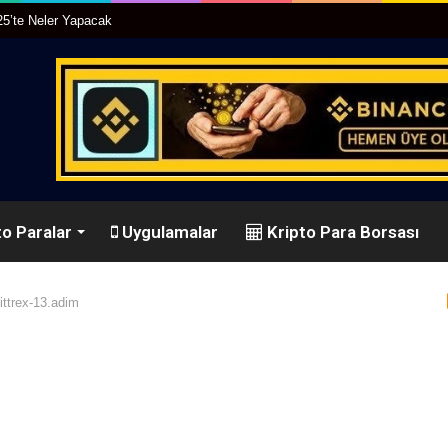
25’te Neler Yapacak
o Paralar
Uygulamalar
Kripto Para Borsası
ittrex-13.adim