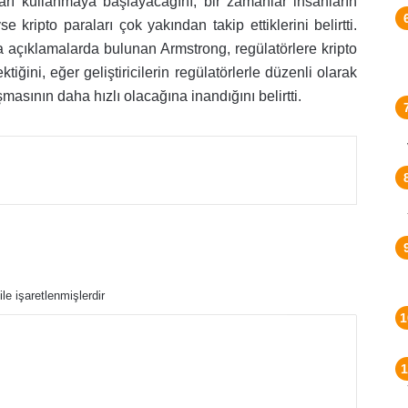
arı kullanmaya başlayacağını, bir zamanlar insanların
se kripto paraları çok yakından takip ettiklerini belirtti.
 açıklamalarda bulunan Armstrong, regülatörlere kripto
tiğini, eğer geliştiricilerin regülatörlerle düzenli olarak
masının daha hızlı olacağına inandığını belirtti.
t
Posta ile paylaş
ile işaretlenmişlerdir