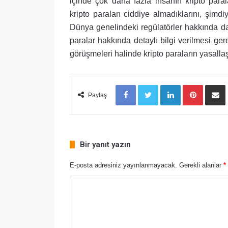
içinde çok daha fazla insanın kripto paral
kripto paraları ciddiye almadıklarını, şimdiy
Dünya genelindeki regülatörler hakkında da
paralar hakkında detaylı bilgi verilmesi gerek
görüşmeleri halinde kripto paraların yasallaş
Facebook
Twitter
LinkedIn
Pinteres
E-
Paylaş
Bir yanıt yazın
E-posta adresiniz yayınlanmayacak.
Gerekli alanlar
*