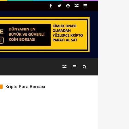
Facebook
Twitter
Pinterest
Rastgele
Kenar
Makale
Bölmesi
Rastgele
Kenar
Arama
Makale
Bölmesi
yap
Kripto Para Borsası
COIN
PRICE
% CHANGE
...
BTC
64,451.14
0.03%
ETH
1,908.50
1.80%