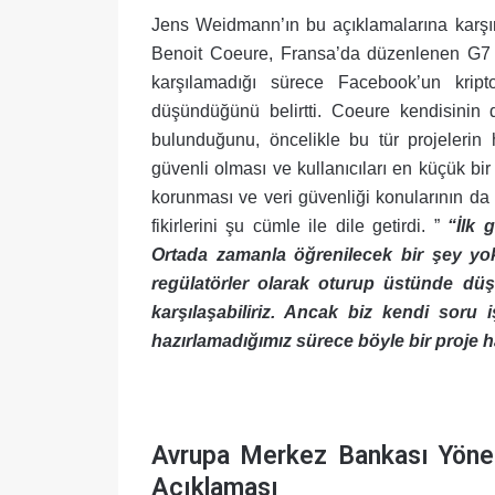
Jens Weidmann’ın bu açıklamalarına karşı
Benoit Coeure, Fransa’da düzenlenen G7 top
karşılamadığı sürece Facebook’un kript
düşündüğünü belirtti. Coeure kendisinin de
bulunduğunu, öncelikle bu tür projelerin 
güvenli olması ve kullanıcıları en küçük bir r
korunması ve veri güvenliği konularının da 
fikirlerini şu cümle ile dile getirdi. ”
“İlk 
Ortada zamanla öğrenilecek bir şey yok
regülatörler olarak oturup üstünde düşü
karşılaşabiliriz. Ancak biz kendi soru i
hazırlamadığımız sürece böyle bir proje
.
Avrupa Merkez Bankası Yönet
Açıklaması