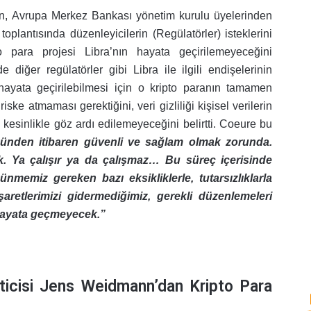
n, Avrupa Merkez Bankası yönetim kurulu üyelerinden
lantısında düzenleyicilerin (Regülatörler) isteklerini
o para projesi Libra’nın hayata geçirilemeyeceğini
 diğer regülatörler gibi Libra ile ilgili endişelerinin
hayata geçirilebilmesi için o kripto paranın tamamen
iske atmaması gerektiğini, veri gizliliği kişisel verilerin
kesinlikle göz ardı edilemeyeceğini belirtti. Coeure bu
günden itibaren güvenli ve sağlam olmak zorunda.
. Ya çalışır ya da çalışmaz… Bu süreç içerisinde
nmemiz gereken bazı eksikliklerle, tutarsızlıklarla
şaretlerimizi gidermediğimiz, gerekli düzenlemeleri
 hayata geçmeyecek.”
icisi Jens Weidmann’dan Kripto Para