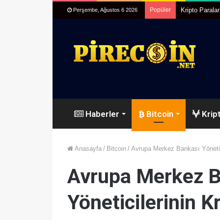
Popüler
Kripto Parala
Perşembe, Ağustos 6 2026
Haberler
Bitcoin
Kript
Anasayfa
/
Bitcoin
/
Avrupa Merkez Bankası Yöneticil
Avrupa Merkez B
Yöneticilerinin Kr