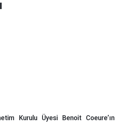
ı
tim Kurulu Üyesi Benoit Coeure’ın