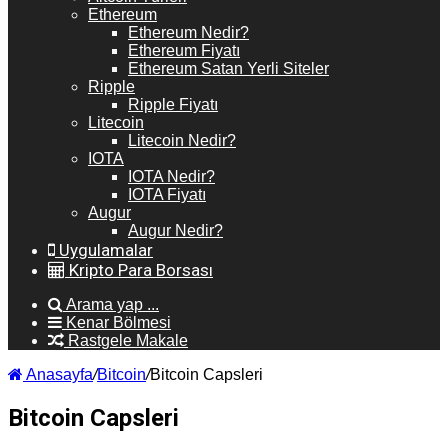
Ethereum
Ethereum Nedir?
Ethereum Fiyatı
Ethereum Satan Yerli Siteler
Ripple
Ripple Fiyatı
Litecoin
Litecoin Nedir?
IOTA
IOTA Nedir?
IOTA Fiyatı
Augur
Augur Nedir?
Uygulamalar
Kripto Para Borsası
Arama yap ...
Kenar Bölmesi
Rastgele Makale
Anasayfa
/
Bitcoin
/
Bitcoin Capsleri
Bitcoin Capsleri