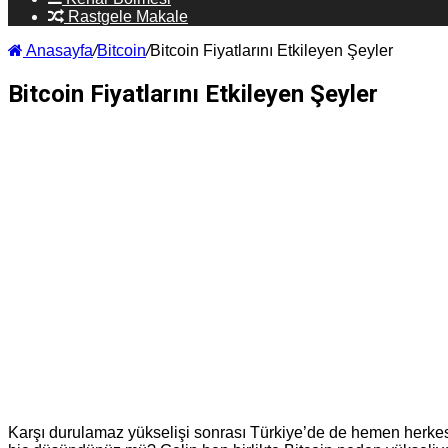
Rastgele Makale
Anasayfa
/
Bitcoin
/
Bitcoin Fiyatlarını Etkileyen Şeyler
Bitcoin Fiyatlarını Etkileyen Şeyler
Karşı durulamaz yükselişi sonrası Türkiye’de de hemen herke