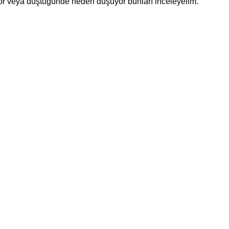
or veya düştüğünde neden düşüyor bunları inceleyelim.