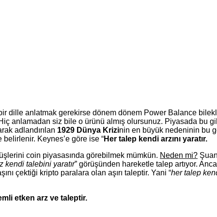
 bir dille anlatmak gerekirse dönem dönem Power Balance bileklik,
. Hiç anlamadan siz bile o ürünü almış olursunuz. Piyasada bu gib
arak adlandırılan
1929 Dünya Krizi
nin en büyük nedeninin bu 
 belirlenir. Keynes’e göre ise “
Her talep kendi arzını yaratır.
görüşlerini coin piyasasında görebilmek mümkün.
Neden mi?
Şuan 
z kendi talebini yaratır
” görüşünden hareketle talep artıyor. Anca
ı çektiği kripto paralara olan aşırı taleptir. Yani “
her talep kend
mli etken arz ve taleptir.