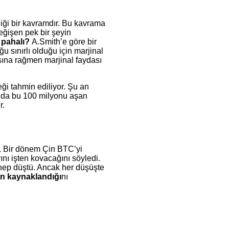
diği bir kavramdır. Bu kavrama
ğişen pek bir şeyin
pahalı?
A.Smith’e göre bir
 sınırlı olduğu için marjinal
sına rağmen marjinal faydası
ği tahmin ediliyor. Şu an
a da bu 100 milyonu aşan
r.
lir. Bir dönem Çin BTC’yi
ını işten kovacağını söyledi.
ı hep düştü. Ancak her düşüşte
en kaynaklandığı
nı