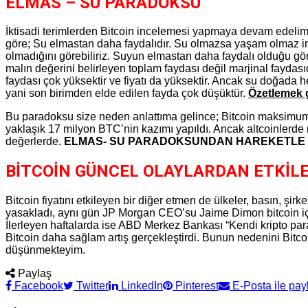
ELMAS – SU PARADOKSU
İktisadi terimlerden Bitcoin incelemesi yapmaya devam edeli
göre; Su elmastan daha faydalıdır. Su olmazsa yaşam olmaz 
olmadığını görebiliriz. Suyun elmastan daha faydalı olduğu gö
malın değerini belirleyen toplam faydası değil marjinal faydas
faydası çok yüksektir ve fiyatı da yüksektir. Ancak su doğada
yani son birimden elde edilen fayda çok düşüktür.
Özetlemek g
Bu paradoksu size neden anlattıma gelince; Bitcoin maksimum 2
yaklaşık 17 milyon BTC’nin kazımı yapıldı. Ancak altcoinlerd
değerlerde.
ELMAS- SU PARADOKSUNDAN HAREKETLE
BİTCOİN GÜNCEL OLAYLARDAN ETKİL
Bitcoin fiyatını etkileyen bir diğer etmen de ülkeler, basın, şirk
yasakladı, aynı gün JP Morgan CEO’su Jaime Dimon bitcoin için “d
İlerleyen haftalarda ise ABD Merkez Bankası “Kendi kripto paras
Bitcoin daha sağlam artış gerçekleştirdi. Bunun nedenini Bitcoi
düşünmekteyim.
Paylaş
Facebook
Twitter
LinkedIn
Pinterest
E-Posta ile pay