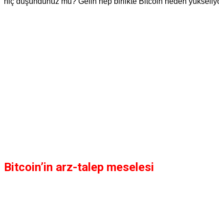
hiç düşündünüz mü? Gelin hep birlikte Bitcoin neden yükseliy
Bitcoin’in arz-talep meselesi