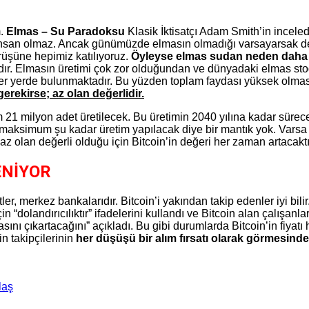
m.
Elmas – Su Paradoksu
Klasik İktisatçı Adam Smith’in incele
insan olmaz. Ancak günümüzde elmasın olmadığı varsayarsak de
rüşüne hepimiz katılıyoruz.
Öyleyse elmas sudan neden daha 
ıdır. Elmasın üretimi çok zor olduğundan ve dünyadaki elmas stoğu
 her yerde bulunmaktadır. Bu yüzden toplam faydası yüksek olma
erekirse; az olan değerlidir.
1 milyon adet üretilecek. Bu üretimin 2040 yılına kadar sürece
e maksimum şu kadar üretim yapılacak diye bir mantık yok. Vars
az olan değerli olduğu için Bitcoin’in değeri her zaman artacaktı
ENİYOR
etler, merkez bankalarıdır. Bitcoin’i yakından takip edenler iyi bi
olandırıcılıktır” ifadelerini kullandı ve Bitcoin alan çalışanlar
ını çıkartacağını” açıkladı. Bu gibi durumlarda Bitcoin’in fiyat
n takipçilerinin
her düşüşü bir alım fırsatı olarak görmesind
laş