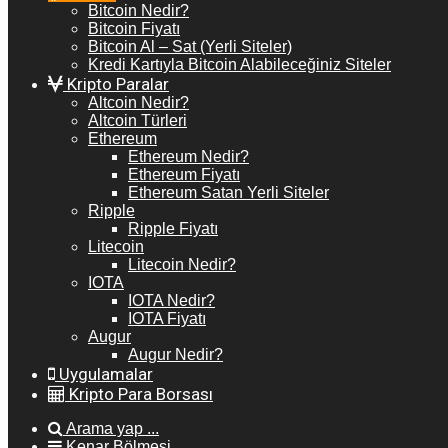
Bitcoin Nedir?
Bitcoin Fiyatı
Bitcoin Al – Sat (Yerli Siteler)
Kredi Kartıyla Bitcoin Alabileceğiniz Siteler
Kripto Paralar
Altcoin Nedir?
Altcoin Türleri
Ethereum
Ethereum Nedir?
Ethereum Fiyatı
Ethereum Satan Yerli Siteler
Ripple
Ripple Fiyatı
Litecoin
Litecoin Nedir?
IOTA
IOTA Nedir?
IOTA Fiyatı
Augur
Augur Nedir?
Uygulamalar
Kripto Para Borsası
Arama yap ...
Kenar Bölmesi