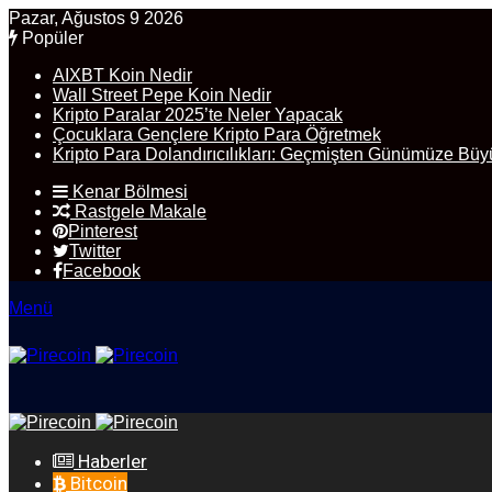
Pazar, Ağustos 9 2026
Popüler
AIXBT Koin Nedir
Wall Street Pepe Koin Nedir
Kripto Paralar 2025’te Neler Yapacak
Çocuklara Gençlere Kripto Para Öğretmek
Kripto Para Dolandırıcılıkları: Geçmişten Günümüze Büy
Kenar Bölmesi
Rastgele Makale
Pinterest
Twitter
Facebook
Menü
Haberler
Bitcoin