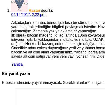
Hasan
dedi ki:
04/12/2017, 2:22 pm
Arkadaşlar merhaba, bende çok kısa bir süredir bitcoin v
yardım alarak edindiğim bilgileri paylaşmak istedim. Ha
çalışacağım. Zamanla yazıya eklemeler yapacağım.
İlk olarak bitcoin madenciliği adı altında 10bin koyuyo
istiyorum gibi bi yaklaşımdan mutlaka ve mutlaka UZAK D
değildir. Herkes bi kazanç edinebilmek için düşüyor bu s
Öncelikle adını çokça duyacağınız yerli ve yabancı borsal
bitcoin ve alt coin alımı yapabilirsiniz. Yabancı borsalarda
sayıda alt coin satışı var yeni yeni yayılıyor sanırım. Diğ
Yanıtla
Bir yanıt yazın
E-posta adresiniz yayınlanmayacak.
Gerekli alanlar
*
ile işare