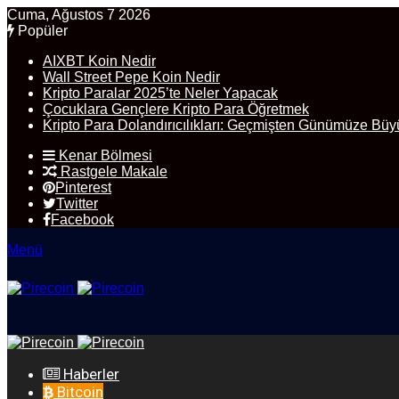
Cuma, Ağustos 7 2026
Popüler
AIXBT Koin Nedir
Wall Street Pepe Koin Nedir
Kripto Paralar 2025’te Neler Yapacak
Çocuklara Gençlere Kripto Para Öğretmek
Kripto Para Dolandırıcılıkları: Geçmişten Günümüze Büy
Kenar Bölmesi
Rastgele Makale
Pinterest
Twitter
Facebook
Menü
Haberler
Bitcoin