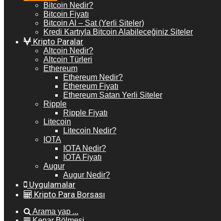
Bitcoin Nedir?
Bitcoin Fiyatı
Bitcoin Al – Sat (Yerli Siteler)
Kredi Kartıyla Bitcoin Alabileceğiniz Siteler
Kripto Paralar
Altcoin Nedir?
Altcoin Türleri
Ethereum
Ethereum Nedir?
Ethereum Fiyatı
Ethereum Satan Yerli Siteler
Ripple
Ripple Fiyatı
Litecoin
Litecoin Nedir?
IOTA
IOTA Nedir?
IOTA Fiyatı
Augur
Augur Nedir?
Uygulamalar
Kripto Para Borsası
Arama yap ...
Kenar Bölmesi