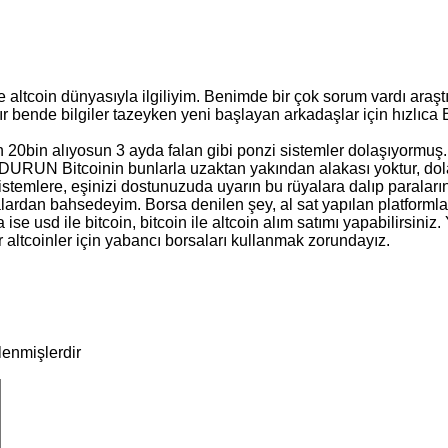
e altcoin dünyasıyla ilgiliyim. Benimde bir çok sorum vardı araş
zır bende bilgiler tazeyken yeni başlayan arkadaşlar için hızlı
sun 20bin alıyosun 3 ayda falan gibi ponzi sistemler dolaşıyorm
URUN Bitcoinin bunlarla uzaktan yakından alakası yoktur, dolan
istemlere, eşinizi dostunuzuda uyarın bu rüyalara dalıp paraları
ardan bahsedeyim. Borsa denilen şey, al sat yapılan platformlar.
 ise usd ile bitcoin, bitcoin ile altcoin alım satımı yapabilirsiniz.
er altcoinler için yabancı borsaları kullanmak zorundayız.
tlenmişlerdir