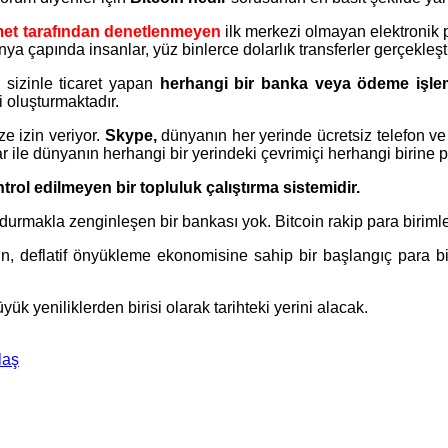
met tarafından denetlenmeyen
ilk merkezi olmayan elektronik p
ya çapında insanlar, yüz binlerce dolarlık transferler gerçekleşt
e sizinle ticaret yapan
herhangi bir banka veya ödeme işle
 oluşturmaktadır.
 izin veriyor.
Skype,
dünyanın her yerinde ücretsiz telefon v
ar ile dünyanın herhangi bir yerindeki çevrimiçi herhangi birine
rol edilmeyen bir topluluk çalıştırma sistemidir.
durmakla zenginleşen bir bankası yok. Bitcoin rakip para birim
oin, deflatif önyükleme ekonomisine sahip bir başlangıç ​​para bi
 yeniliklerden birisi olarak tarihteki yerini alacak.
laş