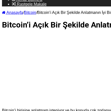
Rastgele Makale
Anasayfa
/
Bitcoin
/
Bitcoin’i Açık Bir Şekilde Anlatmanın İyi B
Bitcoin’i Açık Bir Şekilde Anla
Bitcoin’i birisine anlatmam isteniyor ve bu konuda çok zorlanı