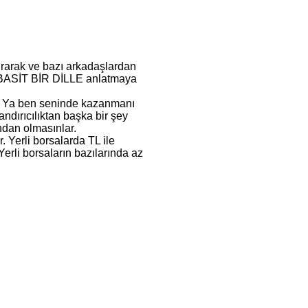
tırarak ve bazı arkadaşlardan
ca BASİT BİR DİLLE anlatmaya
uş. Ya ben seninde kazanmanı
dırıcılıktan başka bir şey
ndan olmasınlar.
 Yerli borsalarda TL ile
 Yerli borsaların bazılarında az