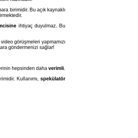
ara birimidir. Bu açık kaynaklı
irmektedir.
mcisine
ihtiyaç duyulmaz. Bu
e video görüşmeleri yapmamızı
 para göndermenizi sağlar!
lerinin hepsinden daha
verimli
.
rimidir. Kullanımı,
spekülatör