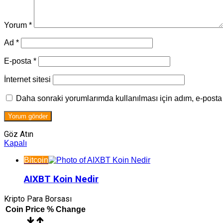
Yorum
*
Ad
*
E-posta
*
İnternet sitesi
Daha sonraki yorumlarımda kullanılması için adım, e-posta 
Göz Atın
Kapalı
Bitcoin
AIXBT Koin Nedir
Kripto Para Borsası
Coin
Price
% Change