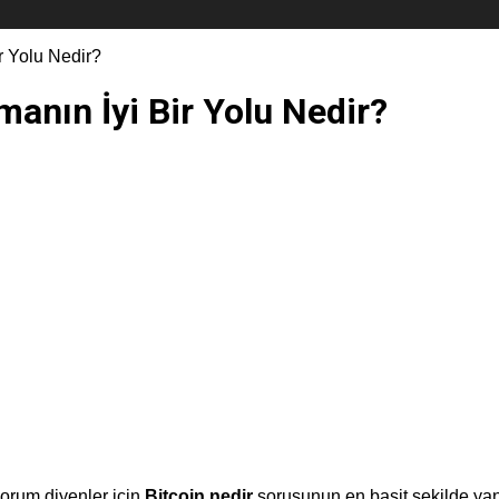
ir Yolu Nedir?
tmanın İyi Bir Yolu Nedir?
yorum diyenler için
Bitcoin nedir
sorusunun en basit şekilde yanı