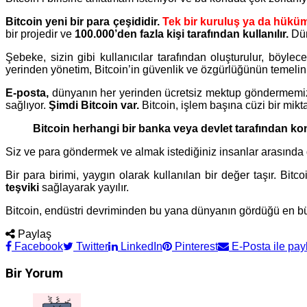
Bitcoin yeni bir para çeşididir.
Tek bir kuruluş ya da hükü
bir projedir ve
100.000’den fazla kişi tarafından kullanılır.
Dün
Şebeke, sizin gibi kullanıcılar tarafından oluşturulur, böylec
yerinden yönetim, Bitcoin’in güvenlik ve özgürlüğünün temelini
E-posta,
dünyanın her yerinden ücretsiz mektup göndermemize
sağlıyor.
Şimdi Bitcoin var.
Bitcoin, işlem başına cüzi bir mikt
Bitcoin herhangi bir banka veya devlet tarafından kont
Siz ve para göndermek ve almak istediğiniz insanlar arasında 
Bir para birimi, yaygın olarak kullanılan bir değer taşır. Bitc
teşviki
sağlayarak yayılır.
Bitcoin, endüstri devriminden bu yana dünyanın gördüğü en büyük
Paylaş
Facebook
Twitter
LinkedIn
Pinterest
E-Posta ile pay
Bir Yorum