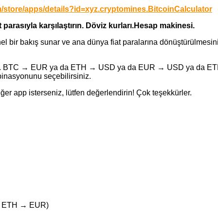
m/store/apps/details?id=xyz.cryptomines.BitcoinCalculator
at parasıyla karşılaştırın. Döviz kurları.Hesap makinesi.
el bir bakış sunar ve ana dünya fiat paralarına dönüştürülmesini 
dür. BTC → EUR ya da ETH → USD ya da EUR → USD ya da ETH
binasyonunu seçebilirsiniz.
ğer app isterseniz, lütfen değerlendirin! Çok teşekkürler.
ek: ETH → EUR)