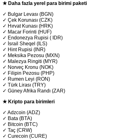
★ Daha fazla yerel para birimi paketi
✓ Bulgar Levası (BGN)
✓ Çek Korunası (CZK)
✓ Hırvat Kunası (HRK)
✓ Macar Forinti (HUF)
✓ Endonezya Rupisi ( IDR)
✓ İsrail Sheqel (ILS)
✓ Hint Rupisi (INR)
✓ Meksika Pezosu (MXN)
✓ Malezya Ringiti (MYR)
✓ Norveç Kronu (NOK)
✓ Filipin Pezosu (PHP)
✓ Rumen Leyi (RON)
✓ Türk Lirası (TRY)
✓ Güney Afrika Randı (ZAR)
★ Kripto para birimleri
✓ Adzcoin (ADZ)
✓ Bata (BTA)
✓ Bitcoin (BTC)
✓ Taç (CRW)
✓ Curecoin (CURE)