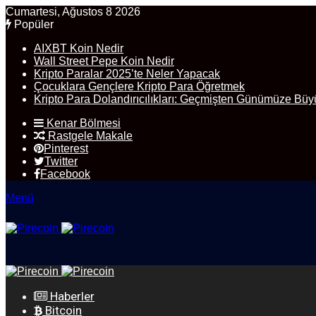
Cumartesi, Ağustos 8 2026
Popüler
AIXBT Koin Nedir
Wall Street Pepe Koin Nedir
Kripto Paralar 2025’te Neler Yapacak
Çocuklara Gençlere Kripto Para Öğretmek
Kripto Para Dolandırıcılıkları: Geçmişten Günümüze Büy
Kenar Bölmesi
Rastgele Makale
Pinterest
Twitter
Facebook
Menü
Haberler
Bitcoin