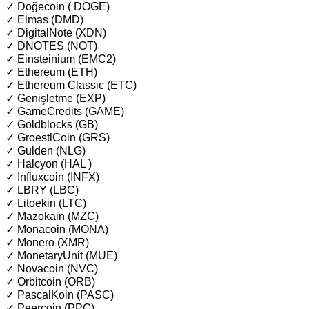
✓ Doğecoin ( DOGE)
✓ Elmas (DMD)
✓ DigitalNote (XDN)
✓ DNOTES (NOT)
✓ Einsteinium (EMC2)
✓ Ethereum (ETH)
✓ Ethereum Classic (ETC)
✓ Genişletme (EXP)
✓ GameCredits (GAME)
✓ Goldblocks (GB)
✓ GroestlCoin (GRS)
✓ Gulden (NLG)
✓ Halcyon (HAL )
✓ Influxcoin (INFX)
✓ LBRY (LBC)
✓ Litoekin (LTC)
✓ Mazokain (MZC)
✓ Monacoin (MONA)
✓ Monero (XMR)
✓ MonetaryUnit (MUE)
✓ Novacoin (NVC)
✓ Orbitcoin (ORB)
✓ PascalKoin (PASC)
✓ Peercoin (PPC)