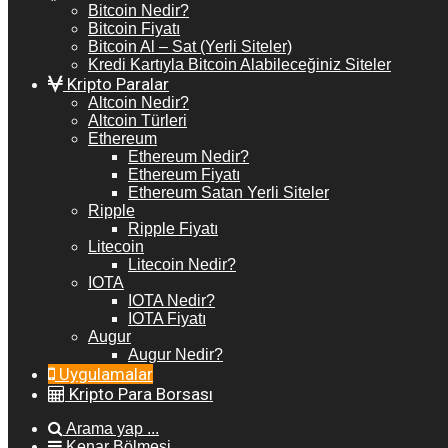
Bitcoin Nedir?
Bitcoin Fiyatı
Bitcoin Al – Sat (Yerli Siteler)
Kredi Kartıyla Bitcoin Alabileceğiniz Siteler
Kripto Paralar
Altcoin Nedir?
Altcoin Türleri
Ethereum
Ethereum Nedir?
Ethereum Fiyatı
Ethereum Satan Yerli Siteler
Ripple
Ripple Fiyatı
Litecoin
Litecoin Nedir?
IOTA
IOTA Nedir?
IOTA Fiyatı
Augur
Augur Nedir?
Uygulamalar
Kripto Para Borsası
Arama yap ...
Kenar Bölmesi