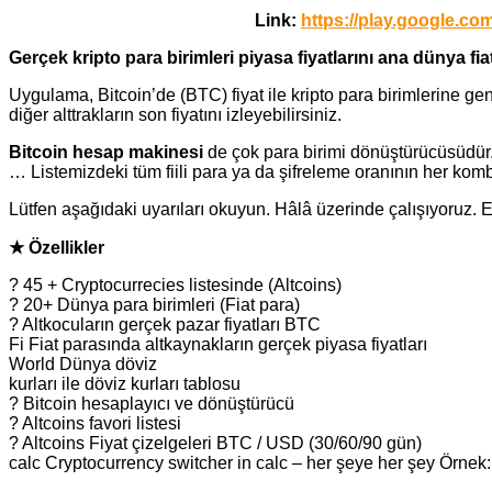
Link:
https://play.google.co
Gerçek kripto para birimleri piyasa fiyatlarını ana dünya fi
Uygulama, Bitcoin’de (BTC) fiyat ile kripto para birimlerine gen
diğer alttrakların son fiyatını izleyebilirsiniz.
Bitcoin hesap makinesi
de çok para birimi dönüştürücüsü
… Listemizdeki tüm fiili para ya da şifreleme oranının her kom
Lütfen aşağıdaki uyarıları okuyun. Hâlâ üzerinde çalışıyoruz. E
★ Özellikler
? 45 + Cryptocurrecies listesinde (Altcoins)
? 20+ Dünya para birimleri (Fiat para)
? Altkocuların gerçek pazar fiyatları BTC
Fi Fiat parasında altkaynakların gerçek piyasa fiyatları
World Dünya döviz
kurları ile döviz kurları tablosu
? Bitcoin hesaplayıcı ve dönüştürücü
? Altcoins favori listesi
? Altcoins Fiyat çizelgeleri BTC / USD (30/60/90 gün)
calc Cryptocurrency switcher in calc – her şeye her şey Örn