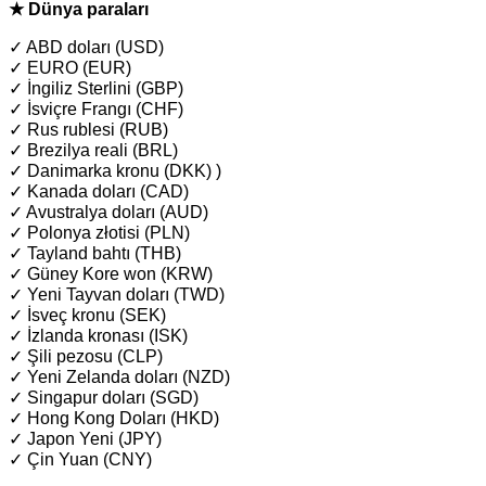
★ Dünya paraları
✓ ABD doları (USD)
✓ EURO (EUR)
✓ İngiliz Sterlini (GBP)
✓ İsviçre Frangı (CHF)
✓ Rus rublesi (RUB)
✓ Brezilya reali (BRL)
✓ Danimarka kronu (DKK) )
✓ Kanada doları (CAD)
✓ Avustralya doları (AUD)
✓ Polonya złotisi (PLN)
✓ Tayland bahtı (THB)
✓ Güney Kore won (KRW)
✓ Yeni Tayvan doları (TWD)
✓ İsveç kronu (SEK)
✓ İzlanda kronası (ISK)
✓ Şili pezosu (CLP)
✓ Yeni Zelanda doları (NZD)
✓ Singapur doları (SGD)
✓ Hong Kong Doları (HKD)
✓ Japon Yeni (JPY)
✓ Çin Yuan (CNY)