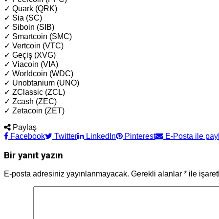
✓ Quark (QRK)
✓ Sia (SC)
✓ Siboin (SIB)
✓ Smartcoin (SMC)
✓ Vertcoin (VTC)
✓ Geçiş (XVG)
✓ Viacoin (VIA)
✓ Worldcoin (WDC)
✓ Unobtanium (UNO)
✓ ZClassic (ZCL)
✓ Zcash (ZEC)
✓ Zetacoin (ZET)
Paylaş
Facebook
Twitter
LinkedIn
Pinterest
E-Posta ile pay
Bir yanıt yazın
E-posta adresiniz yayınlanmayacak.
Gerekli alanlar
*
ile işare