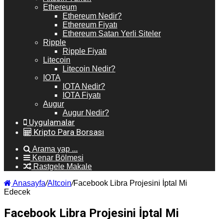
Ethereum
Ethereum Nedir?
Ethereum Fiyatı
Ethereum Satan Yerli Siteler
Ripple
Ripple Fiyatı
Litecoin
Litecoin Nedir?
IOTA
IOTA Nedir?
IOTA Fiyatı
Augur
Augur Nedir?
Uygulamalar
Kripto Para Borsası
Arama yap ...
Kenar Bölmesi
Rastgele Makale
Anasayfa
/
Altcoin
/
Facebook Libra Projesini İptal Mi
Edecek
Facebook Libra Projesini İptal Mi