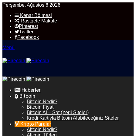
Perşembe, Ağustos 6 2026
Kenar Bölmesi
Rastgele Makale
Pinterest
Twitter
Facebook
Menü
Haberler
Bitcoin
Bitcoin Nedir?
Bitcoin Fiyatı
Bitcoin Al – Sat (Yerli Siteler)
Kredi Kartıyla Bitcoin Alabileceğiniz Siteler
Kripto Paralar
Altcoin Nedir?
Altcoin Türleri