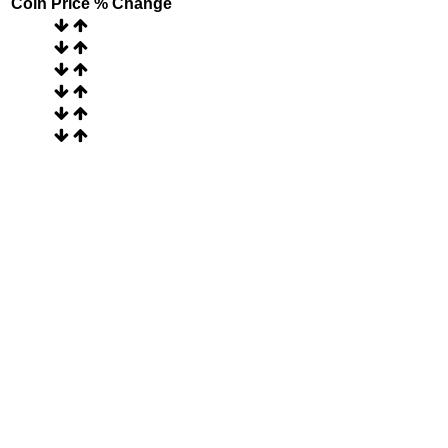
Coin
Price
% Change