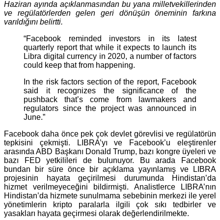
Haziran ayında açıklanmasından bu yana milletvekillerinden
ve regülatörlerden gelen geri dönüşün öneminin farkına
varıldığını belirtti.
“Facebook reminded investors in its latest
quarterly report that while it expects to launch its
Libra digital currency in 2020, a number of factors
could keep that from happening.
In the risk factors section of the report, Facebook
said it recognizes the significance of the
pushback that’s come from lawmakers and
regulators since the project was announced in
June.”
Facebook daha önce pek çok devlet görevlisi ve regülatörün
tepkisini çekmişti. LIBRA’yı ve Facebook’u eleştirenler
arasında ABD Başkanı Donald Trump, bazı kongre üyeleri ve
bazı FED yetkilileri de bulunuyor. Bu arada Facebook
bundan bir süre önce bir açıklama yayınlamış ve LIBRA
projesinin hayata geçirilmesi durumunda Hindistan’da
hizmet verilmeyeceğini bildirmişti. Analistlerce LIBRA’nın
Hindistan’da hizmete sunulmama sebebinin merkezi ile yerel
yönetimlerin kripto paralarla ilgili çok sıkı tedbirler ve
yasakları hayata geçirmesi olarak değerlendirilmekte.