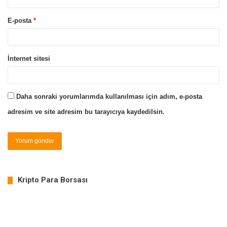
E-posta
*
İnternet sitesi
Daha sonraki yorumlarımda kullanılması için adım, e-posta
adresim ve site adresim bu tarayıcıya kaydedilsin.
Kripto Para Borsası
COIN
PRICE
% CHANGE
BTC
64,762.38
0.31%