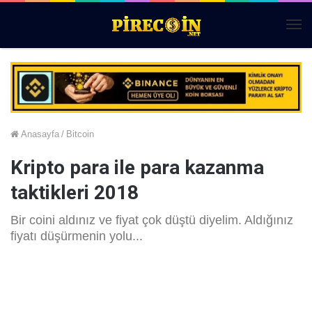
Me
Anasayfa
/
Bitcoin
Kripto para ile para kazanma
taktikleri 2018
Bir coini aldınız ve fiyat çok düştü diyelim. Aldığınız
fiyatı düşürmenin yolu...