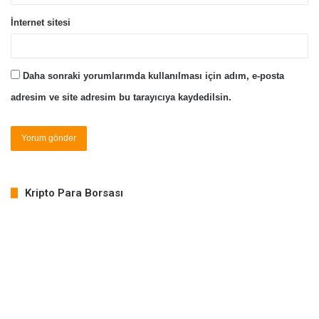
İnternet sitesi
Daha sonraki yorumlarımda kullanılması için adım, e-posta
adresim ve site adresim bu tarayıcıya kaydedilsin.
Kripto Para Borsası
COIN
PRICE
% CHANGE
BTC
64,925.14
0.90%
ETH
1,913.47
0.65%
LTC
45.61
0.24%