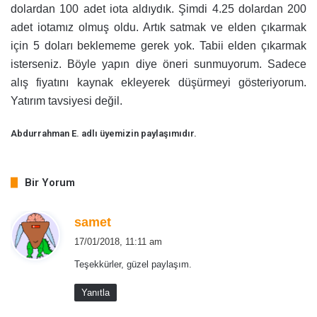
dolardan 100 adet iota aldıydık. Şimdi 4.25 dolardan 200
adet iotamız olmuş oldu. Artık satmak ve elden çıkarmak
için 5 doları beklememe gerek yok. Tabii elden çıkarmak
isterseniz. Böyle yapın diye öneri sunmuyorum. Sadece
alış fiyatını kaynak ekleyerek düşürmeyi gösteriyorum.
Yatırım tavsiyesi değil.
Abdurrahman E. adlı üyemizin paylaşımıdır.
Bir Yorum
d
samet
e
17/01/2018, 11:11 am
d
Teşekkürler, güzel paylaşım.
i
k
Yanıtla
i
: