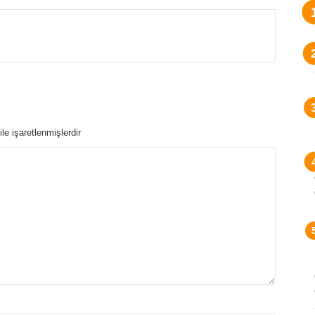
t
Posta ile paylaş
ile işaretlenmişlerdir