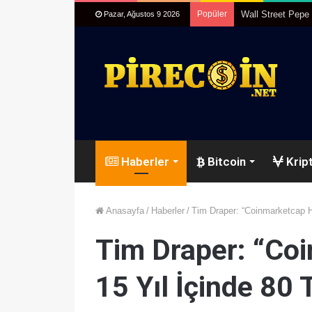
Popüler
Kripto Paralar 20
Pazar, Ağustos 9 2026
Haberler
Bitcoin
Kript
Anasayfa
/
Haberler
/
Tim Draper: “Coinmarketcap Ha
Tim Draper: “Co
15 Yıl İçinde 80 T