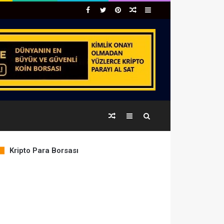
Facebook
Twitter
Pinterest
Rastgele
Kenar
Makale
Bölmesi
Rastgele
Kenar
Arama
Makale
Bölmesi
yap
Kripto Para Borsası
COIN
PRICE
% CHANGE
...
BTC
64,951.71
0.04%
ETH
1,920.02
0.01%