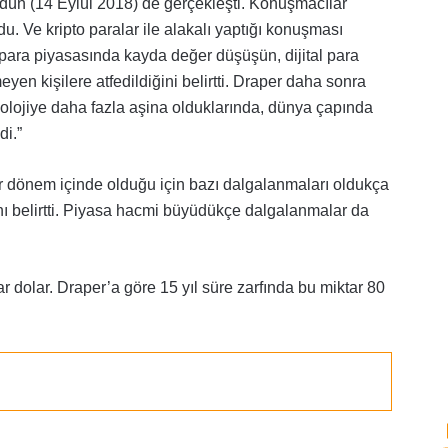
ün (14 Eylül 2018) de gerçekleşti. Konuşmacılar
. Ve kripto paralar ile alakalı yaptığı konuşması
 para piyasasında kayda değer düşüşün, dijital para
meyen kişilere atfedildiğini belirtti. Draper daha sonra
nolojiye daha fazla aşina olduklarında, dünya çapında
di.”
ir dönem içinde olduğu için bazı dalgalanmaları oldukça
 belirtti. Piyasa hacmi büyüdükçe dalgalanmalar da
 dolar. Draper’a göre 15 yıl süre zarfında bu miktar 80