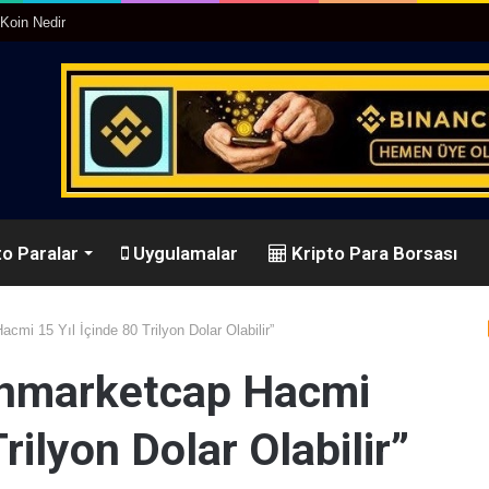
25’te Neler Yapacak
o Paralar
Uygulamalar
Kripto Para Borsası
cmi 15 Yıl İçinde 80 Trilyon Dolar Olabilir”
inmarketcap Hacmi
rilyon Dolar Olabilir”