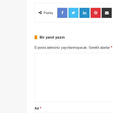
Facebook
Twitter
LinkedIn
Pinteres
E-
Paylaş
Bir yanıt yazın
E-posta adresiniz yayınlanmayacak.
Gerekli alanlar
*
Ad
*