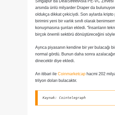
Singapur’da DealStreetAsia PE-VC Zirvesi d
arsında ünlü milyarder Draper da bulunuyordu
oldukça dikkat çekiciydi. Son aylarda kripto
birimini yeni bir varlık sınıfı olarak benimse
konuşmasına şunları ekledi. “İnsanların tek
birçok önemli sektörü dönüştüreceğini söyle
Ayrıca piyasanın kendine bir yer bulacağı b
normal gördü. Bunun daha sonra azalacağını
dinecektir diye ekledi.
An itibari ile
Coinmarketcap
hacmi 202 milyar
trilyon doları bulacaktır.
Kaynak: Cointelegraph