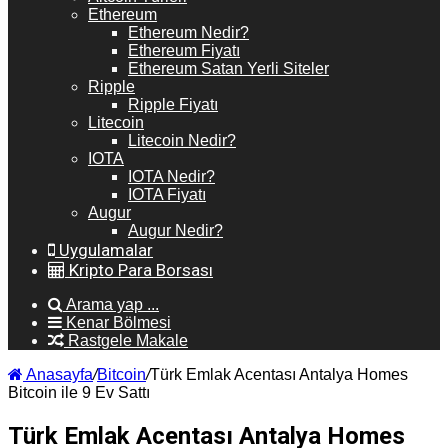
Ethereum
Ethereum Nedir?
Ethereum Fiyatı
Ethereum Satan Yerli Siteler
Ripple
Ripple Fiyatı
Litecoin
Litecoin Nedir?
IOTA
IOTA Nedir?
IOTA Fiyatı
Augur
Augur Nedir?
Uygulamalar
Kripto Para Borsası
Arama yap ...
Kenar Bölmesi
Rastgele Makale
Anasayfa
/
Bitcoin
/
Türk Emlak Acentası Antalya Homes
Bitcoin ile 9 Ev Sattı
Türk Emlak Acentası Antalya Homes