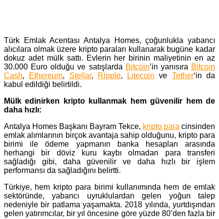
Türk Emlak Acentası Antalya Homes, çoğunlukla yabancı
alıcılara olmak üzere kripto paraları kullanarak bugüne kadar
dokuz adet mülk sattı. Evlerin her birinin maliyetinin en az
30.000 Euro olduğu ve satışlarda
Bitcoin
’in yanısıra
Bitcoin
Cash
,
Ethereum
,
Stellar
,
Ripple
,
Litecoin
ve
Tether
‘in da
kabul edildiği belirtildi.
Mülk edinirken kripto kullanmak hem güvenilir hem de
daha hızlı:
Antalya Homes Başkanı Bayram Tekce,
kripto para
cinsinden
emlak alımlarının birçok avantaja sahip olduğunu, kripto para
birimi ile ödeme yapmanın banka hesapları arasında
herhangi bir döviz kuru kaybı olmadan para transferi
sağladığı gibi, daha güvenilir ve daha hızlı bir işlem
performansı da sağladığını belirtti.
Türkiye, hem kripto para birimi kullanımında hem de emlak
sektöründe, yabancı uyruklulardan gelen yoğun talep
nedeniyle bir patlama yaşamakta. 2018 yılında, yurtdışından
gelen yatırımcılar, bir yıl öncesine göre yüzde 80’den fazla bir