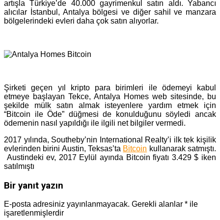
artışla Türkiye’de 40.000 gayrimenkul satın aldı. Yabancı
alıcılar İstanbul, Antalya bölgesi ve diğer sahil ve manzara
bölgelerindeki evleri daha çok satın alıyorlar.
Şirketi geçen yıl kripto para birimleri ile ödemeyi kabul
etmeye başlayan Tekce, Antalya Homes web sitesinde, bu
şekilde mülk satın almak isteyenlere yardım etmek için
“Bitcoin ile Öde” düğmesi de konulduğunu söyledi ancak
ödemenin nasıl yapıldığı ile ilgili net bilgiler vermedi.
2017 yılında, Southeby’nin International Realty’i ilk tek kişilik
evlerinden birini Austin, Teksas’ta
Bitcoin
kullanarak satmıştı.
Austindeki ev, 2017 Eylül ayında Bitcoin fiyatı 3.429 $ iken
satılmıştı
Bir yanıt yazın
E-posta adresiniz yayınlanmayacak.
Gerekli alanlar
*
ile
işaretlenmişlerdir